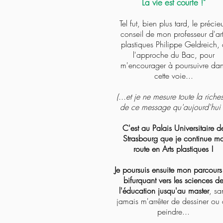
La vie est courte !"
Tel fut, bien plus tard, le précie
conseil de mon professeur d'ar
plastiques Philippe Geldreich, 
l'approche du Bac, pour
m'encourager à poursuivre da
cette voie...
(...et je ne mesure toute la riche
de ce message qu'aujourd'hui 
C'est au Palais Universitaire d
Strasbourg que je continue m
route en Arts plastiques !
Je poursuis ensuite mon parcours
bifurquant vers les sciences d
l'éducation jusqu'au master
, sa
jamais m'arrêter de dessiner ou
peindre...