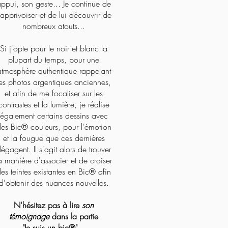
ppui, son geste... Je continue de
'apprivoiser et de lui découvrir de
nombreux atouts...
Si j'opte pour le noir et blanc la
plupart du temps, pour une
atmosphère authentique rappelant
les photos argentiques anciennes,
et afin de me focaliser sur les
contrastes et la lumière, je réalise
également certains dessins avec
es Bic
® couleurs, pour l'émotion
et la fougue que ces dernières
égagent. Il s'agit alors de trouver
a manière d'associer et de croiser
es teintes existantes en Bic® afin
d'obtenir des nuances nouvelles.
N'hésitez pas à lire
son
témoignage
dans la partie
"Je suis un bic®"...