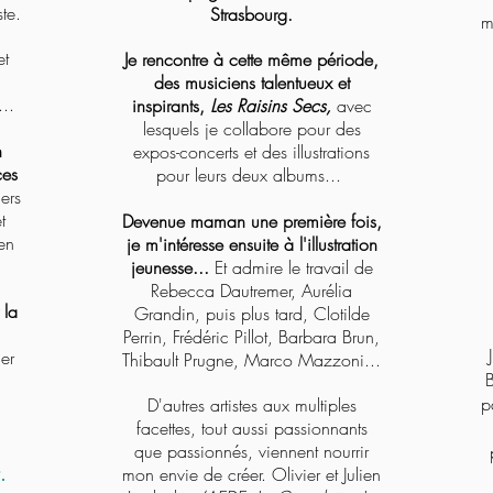
te.
Strasbourg.
m
et
Je rencontre à cette même période,
des musiciens talentueux et
..
inspirants,
Les Raisins Secs,
avec
lesquels je collabore pour des
n
expos-concerts et des illustrations
ces
pour leurs deux albums...
ers
t
Devenue maman une première fois,
 en
je m'intéresse ensuite à l'illustration
jeunesse...
Et admire le travail de
Rebecca Dautremer, Aurélia
 la
Grandin, puis plus tard, Clotilde
Perrin, Frédéric Pillot, Barbara Brun,
er
Thibault Prugne, Marco Mazzoni...
B
p
D'autres artistes aux multiples
facettes, tout aussi passionnants
que passionnés, viennent nourrir
.
mon envie de créer. Olivier et Julien