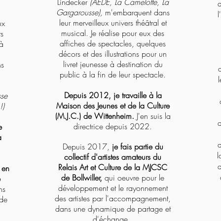
Lindecker
(AEDE, La Camelotte, La
a
Gargarousse),
m'embarquent dans
l
leur merveilleux univers théâtral et
ux
musical. Je réalise pour eux des
ts
affiches de spectacles, quelques
à
décors et des illustrations pour un
livret jeunesse à destination du
ns
public à la fin de leur spectacle.
Depuis 2012, je travaille à la
sse
Maison des Jeunes et de la Culture
!)
(M.J.C.) de Wittenheim.
J'en suis la
d
directrice depuis 2022.
e
a
d
Depuis 2017,
je fais partie du
l
collectif d'artistes amateurs du
d
Relais Art et Culture de la MJCSC
 en
de Bollwiller,
qui oeuvre pour le
e
développement et le rayonnement
ns
des artistes par l'accompagnement,
 de
dans une dynamique de partage et
d'échange.