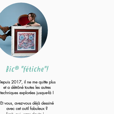
Bic® "fétiche"!
Depuis 2017, il ne me quitte plus
et a détrôné toutes les autres
techniques explorées jusque-là !
Et vous, avez-vous déjà dessiné
avec cet outil fabuleux ?
Ecrit, oui, sans doute !...