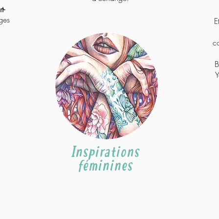
t-
ges
E
c
B
Y
Inspirations
féminines