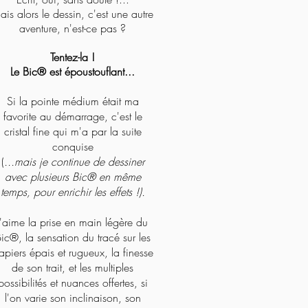
ais alors le dessin, c'est une autre
aventure, n'est-ce pas ?
Tentez-la !
Le Bic® est époustouflant...
Si la pointe médium était ma
favorite au démarrage, c'est le
cristal fine qui m'a par la suite
conquise
(
...mais je continue de dessiner
avec plusieurs Bic® en même
temps, pour
enrichir les effets !).
J'aime la prise en main légère du
ic®, la sensation du tracé sur les
apiers épais et rugueux, la finesse
de son trait, et les multiples
possibilités et nuances offertes, si
l'on varie son inclinaison, son